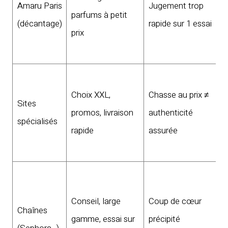
Amaru Paris
Jugement trop
parfums à petit
jo
(décantage)
rapide sur 1 essai
prix
d
s
Pr
Choix XXL,
Chasse au prix ≠
s
Sites
promos, livraison
authenticité
sé
spécialisés
rapide
assurée
vé
S
T
d
Conseil, large
Coup de cœur
Chaînes
p
gamme, essai sur
précipité