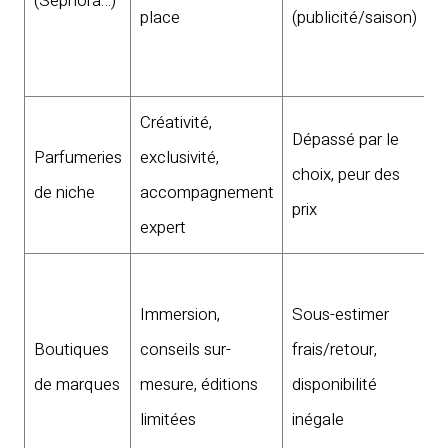
(Sephora…)
d
place
(publicité/saison)
u
é
Créativité,
E
Dépassé par le
Parfumeries
exclusivité,
s
choix, peur des
de niche
accompagnement
p
prix
expert
q
S
Immersion,
Sous-estimer
r
Boutiques
conseils sur-
frais/retour,
s
de marques
mesure, éditions
disponibilité
r
limitées
inégale
p