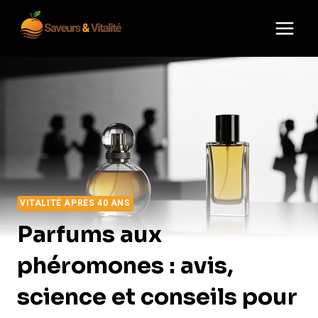
Aller
au
contenu
VITALITÉ APRÈS 40 ANS
Parfums aux
phéromones : avis,
science et conseils pour