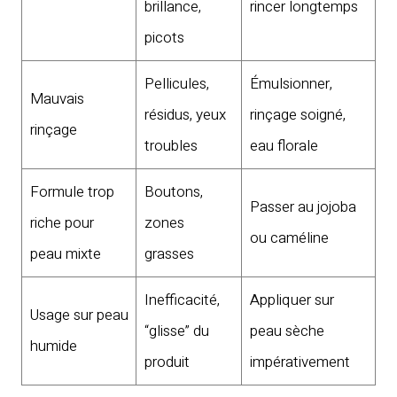
brillance,
rincer longtemps
picots
Pellicules,
Émulsionner,
Mauvais
résidus, yeux
rinçage soigné,
rinçage
troubles
eau florale
Formule trop
Boutons,
Passer au jojoba
riche pour
zones
ou caméline
peau mixte
grasses
Inefficacité,
Appliquer sur
Usage sur peau
“glisse” du
peau sèche
humide
produit
impérativement