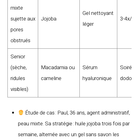
mixte
Gel nettoyant
sujette aux
Jojoba
3-4x/se
léger
pores
obstrués
Senior
(sèche,
Macadamia ou
Sérum
Soirée/
ridules
cameline
hyaluronique
dodo
visibles)
Étude de cas : Paul, 36 ans, agent administratif,
peau mixte. Sa stratégie : huile jojoba trois fois par
semaine, alternée avec un gel sans savon les