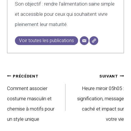
Son objectif : rendre l’alimentation saine simple
et accessible pour ceux qui souhaitent vivre
pleinement leur maturité.
Voir toutes les publications
Navigation
PRÉCÉDENT
SUIVANT
de
Comment associer
Heure miroir 05h05 :
l’article
costume masculin et
signification, message
chemise à motifs pour
caché et impact sur
un style unique
votre vie