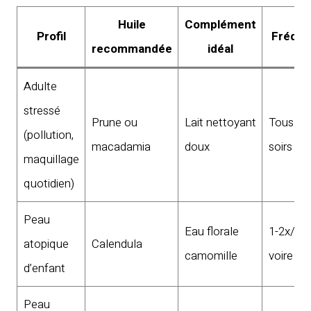
Huile
Complément
Profil
Fréqu
recommandée
idéal
Adulte
stressé
Prune ou
Lait nettoyant
Tous les
(pollution,
macadamia
doux
soirs
maquillage
quotidien)
Peau
Eau florale
1-2x/se
atopique
Calendula
camomille
voire mo
d’enfant
Peau