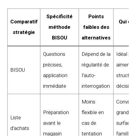
Spécificité
Points
Comparatif
Qui cho
méthode
faibles des
stratégie
BISOU
alternatives
Questions
Dépend de la
Idéal prof
précises,
régularité de
aiment
BISOU
application
l’auto-
structure
immédiate
interrogation
décision
Moins
Convient
Préparation
flexible en
grandes
Liste
avant le
cas de
surfaces
d’achats
magasin
tentation
familles