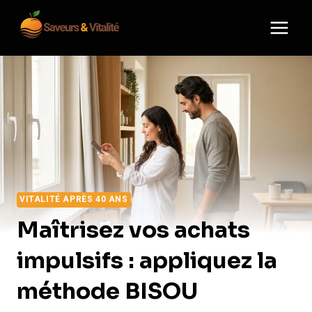
Aller
au
contenu
VITALITÉ APRÈS 40 ANS
Maîtrisez vos achats
impulsifs : appliquez la
méthode BISOU