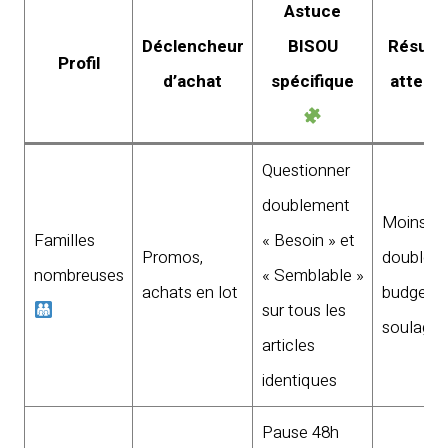
Astuce
Déclencheur
BISOU
Résulta
Profil
d’achat
spécifique
attend
Questionner
doublement
Moins d
Familles
« Besoin » et
Promos,
doublons
nombreuses
« Semblable »
achats en lot
budget
sur tous les
soulagé
articles
identiques
Pause 48h