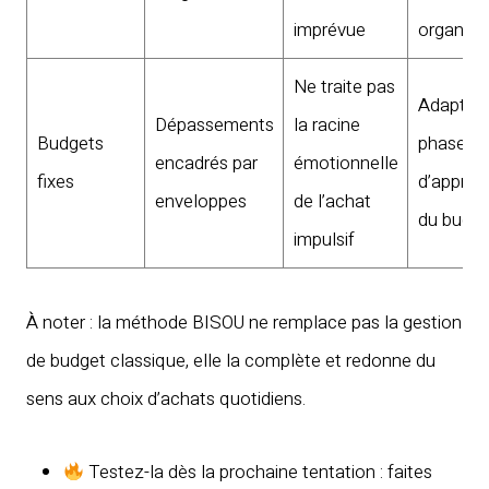
imprévue
organisé
Ne traite pas
Adapté 
Dépassements
la racine
Budgets
phase
encadrés par
émotionnelle
fixes
d’appren
enveloppes
de l’achat
du budge
impulsif
À noter : la méthode BISOU ne remplace pas la gestion
de budget classique, elle la complète et redonne du
sens aux choix d’achats quotidiens.
Testez-la dès la prochaine tentation : faites