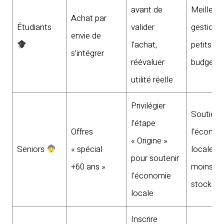
avant de
Meilleur
Achat par
Étudiants
valider
gestion 
envie de
l’achat,
petits
s’intégrer
réévaluer
budgets
utilité réelle
Privilégier
Soutien 
l’étape
Offres
l’économ
« Origine »
Seniors
« spécial
locale,
pour soutenir
+60 ans »
moins de
l’économie
stockag
locale
Inscrire