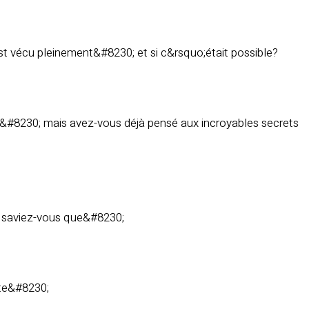
t vécu pleinement&#8230; et si c&rsquo;était possible?
re&#8230; mais avez-vous déjà pensé aux incroyables secrets
is saviez-vous que&#8230;
ète&#8230;