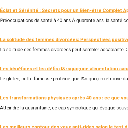
Éclat et Sérénité : Secrets pour un Bien-être Complet A
Préoccupations de santé à 40 ans À quarante ans, la santé 
La solitude des femmes divorcées: Perspectives positiv
La solitude des femmes divorcées peut sembler accablante. C
Les bénéfices et les défis d&rsquo;une alimentation san
Le gluten, cette fameuse protéine que l&rsquo;on retrouve d
Les transformations physiques après 40 ans : ce que vo
Atteindre la quarantaine, ce cap symbolique qui évoque souve
Les meilleurs contour des yeux anti-rides selon le test d