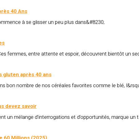
près 40 Ans
commence à se glisser un peu plus dans&#8230;
es
es femmes, entre attente et espoir, découvrent bientôt un se
s gluten après 40 ans
ans bon nombre de nos céréales favorites comme le blé, l&rs
us devez savoir
nt un mélange d’interrogations et d’opportunités, marque un 
e 60 Millions (2025)