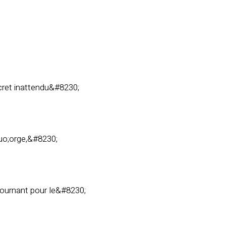
cret inattendu&#8230;
quo;orge,&#8230;
tournant pour le&#8230;