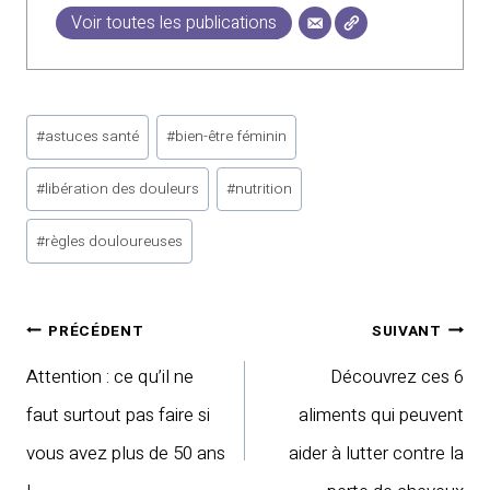
Voir toutes les publications
Étiquettes
#
astuces santé
#
bien-être féminin
de
#
libération des douleurs
#
nutrition
la
publication :
#
règles douloureuses
Navigation
PRÉCÉDENT
SUIVANT
de
Attention : ce qu’il ne
Découvrez ces 6
l’article
faut surtout pas faire si
aliments qui peuvent
vous avez plus de 50 ans
aider à lutter contre la