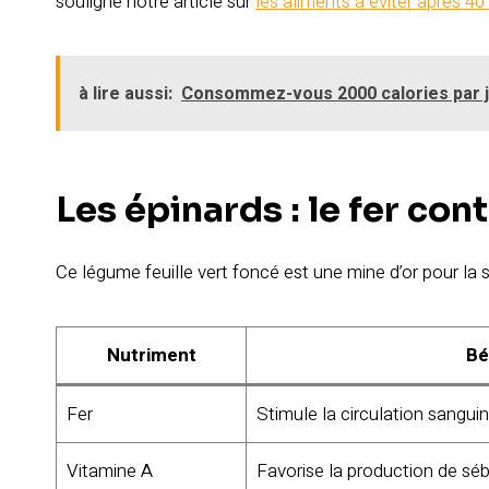
souligne notre article sur
les aliments à éviter après 40
à lire aussi:
Consommez-vous 2000 calories par jo
Les épinards : le fer cont
Ce légume feuille vert foncé est une mine d’or pour la
Nutriment
Bé
Fer
Stimule la circulation sangui
Vitamine A
Favorise la production de sé