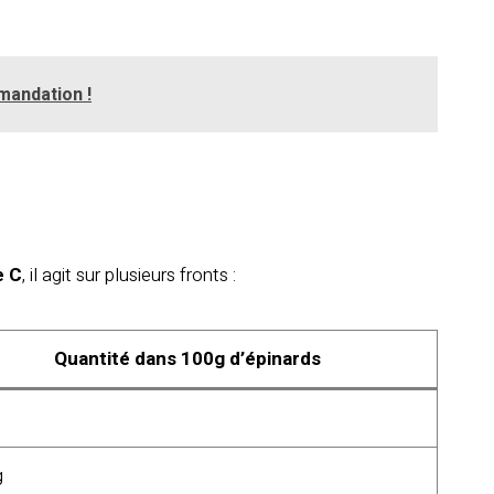
mandation !
e C
, il agit sur plusieurs fronts :
Quantité dans 100g d’épinards
g
g