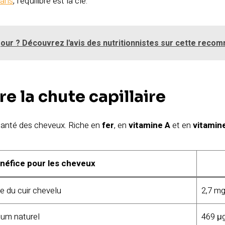
 ans
, l’équilibre est la clé.
ur ? Découvrez l'avis des nutritionnistes sur cette recom
re la chute capillaire
 santé des cheveux. Riche en
fer
, en
vitamine A
et en
vitamin
néfice pour les cheveux
ne du cuir chevelu
2,7 m
bum naturel
469 μ