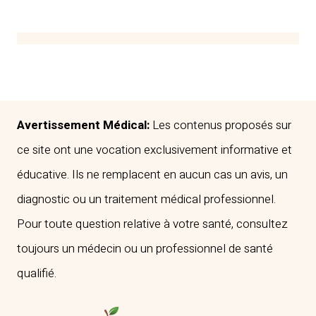
DE
SOLEIL
ET
BIEN-
ÊTRE
:
LE
Avertissement Médical:
Les contenus proposés sur
GUIDE
ce site ont une vocation exclusivement informative et
INDISPENSABLE
éducative. Ils ne remplacent en aucun cas un avis, un
POUR
diagnostic ou un traitement médical professionnel.
PROTÉGER
VOS
Pour toute question relative à votre santé, consultez
YEUX
toujours un médecin ou un professionnel de santé
DES
qualifié.
UV