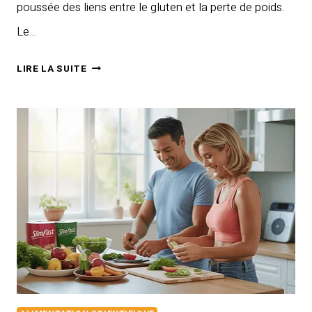
poussée des liens entre le gluten et la perte de poids.
Le…
LE
LIRE LA SUITE
GLUTEN
EST-
IL
UN
OBSTACLE
À
LA
PERTE
DE
POIDS
?