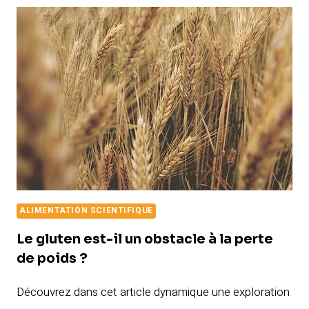
75
HARD
POUR
MAIGRIR
APRÈS
40
ANS
:
L’AVIS
D’UN
NUTRITIONNISTE
ALIMENTATION SCIENTIFIQUE
Le gluten est-il un obstacle à la perte
de poids ?
Découvrez dans cet article dynamique une exploration