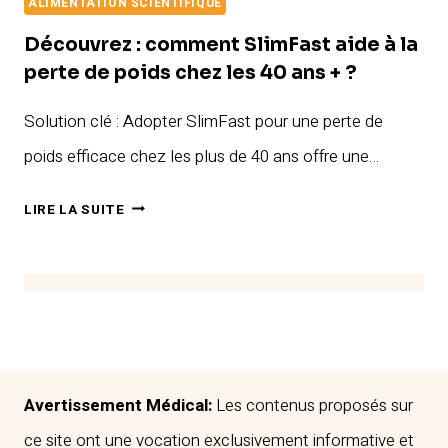
ALIMENTATION SCIENTIFIQUE
Découvrez : comment SlimFast aide à la
perte de poids chez les 40 ans + ?
Solution clé : Adopter SlimFast pour une perte de
poids efficace chez les plus de 40 ans offre une…
DÉCOUVREZ
LIRE LA SUITE
:
COMMENT
SLIMFAST
AIDE
À
LA
PERTE
Avertissement Médical:
Les contenus proposés sur
DE
ce site ont une vocation exclusivement informative et