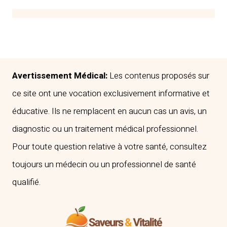
POIDS
AU
BUREAU
APRÈS
40
ANS
Avertissement Médical:
Les contenus proposés sur
:
ce site ont une vocation exclusivement informative et
CONSEILS
éducative. Ils ne remplacent en aucun cas un avis, un
D’UN
diagnostic ou un traitement médical professionnel.
EXPERT
EN
Pour toute question relative à votre santé, consultez
NUTRITION
toujours un médecin ou un professionnel de santé
qualifié.