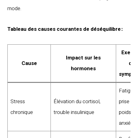
mode.
Tableau des causes courantes de déséquilibre :
Exemp
Impact sur les
Cause
de
hormones
sympt
Fatigue,
Stress
Élévation du cortisol,
prise de
chronique
trouble insulinique
poids,
anxiété