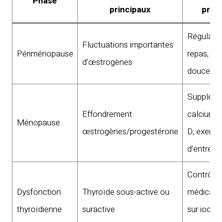
Phase
principaux
prat
Régularit
Fluctuations importantes
Périménopause
repas, act
d’œstrogènes
douce
Supplém
Effondrement
calcium/v
Ménopause
œstrogènes/progestérone
D, exerci
d’entretie
Contrôle
Dysfonction
Thyroïde sous-active ou
médical, 
thyroïdienne
suractive
sur iode e