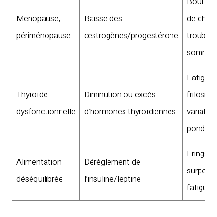
Bouffée
Ménopause,
Baisse des
de chale
périménopause
œstrogènes/progestérone
troubles
sommeil
Fatigue,
Thyroïde
Diminution ou excès
frilosité,
dysfonctionnelle
d’hormones thyroïdiennes
variatio
pondéra
Fringales
Alimentation
Dérèglement de
surpoids
déséquilibrée
l’insuline/leptine
fatigue