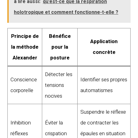
à lire aussi:
qu'est-ce que la respiration
holotropique et comment fonctionne-t-elle ?
Principe de
Bénéfice
Application
la méthode
pour la
concrète
Alexander
posture
Détecter les
Conscience
Identifier ses propres
tensions
corporelle
automatismes
nocives
Suspendre le réflexe
Inhibition
Éviter la
de contracter les
réflexes
crispation
épaules en situation