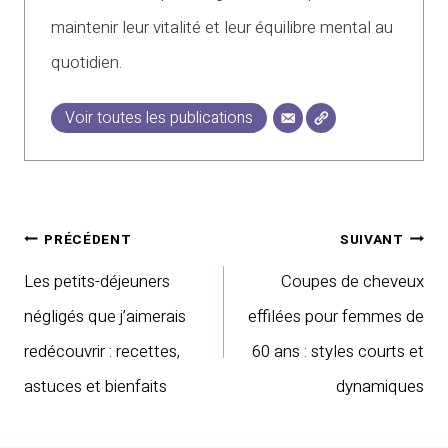
maintenir leur vitalité et leur équilibre mental au
quotidien.
Voir toutes les publications
Navigation
PRÉCÉDENT
SUIVANT
de
Les petits-déjeuners
Coupes de cheveux
l’article
négligés que j’aimerais
effilées pour femmes de
redécouvrir : recettes,
60 ans : styles courts et
astuces et bienfaits
dynamiques