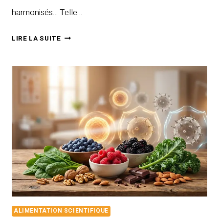
harmonisés… Telle…
QU’EST-
LIRE LA SUITE
CE
QUE
LA
CURE
REVITALISANTE
:
BIENFAITS
ET
FONCTIONNEMENT
EN
2025
ALIMENTATION SCIENTIFIQUE