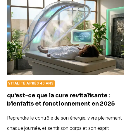
RAJEUNISSENT
?
TROUVEZ
LA
COUPE
PARFAITE
SELON
LA
FORME
DE
VITALITÉ APRÈS 40 ANS
VOTRE
VISAGE
qu’est-ce que la cure revitalisante :
bienfaits et fonctionnement en 2025
Reprendre le contrôle de son énergie, vivre pleinement
chaque journée, et sentir son corps et son esprit