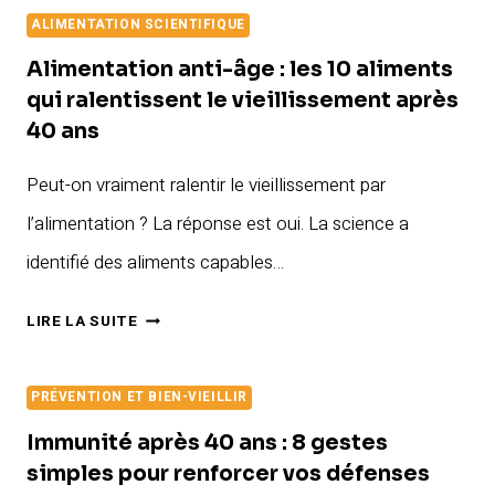
FATIGUE
ALIMENTATION SCIENTIFIQUE
:
LES
Alimentation anti-âge : les 10 aliments
ALIMENTS
qui ralentissent le vieillissement après
QUI
40 ans
BOOSTENT
Peut-on vraiment ralentir le vieillissement par
VOTRE
ÉNERGIE
l’alimentation ? La réponse est oui. La science a
APRÈS
identifié des aliments capables…
40
ANS
ALIMENTATION
LIRE LA SUITE
ANTI-
ÂGE
PRÉVENTION ET BIEN-VIEILLIR
:
LES
Immunité après 40 ans : 8 gestes
10
simples pour renforcer vos défenses