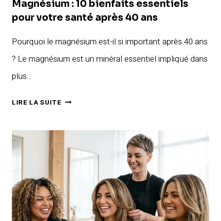
:
Magnésium : 10 bienfaits essentiels
8
pour votre santé après 40 ans
SYMPTÔMES
Pourquoi le magnésium est-il si important après 40 ans
QUI
DOIVENT
? Le magnésium est un minéral essentiel impliqué dans
VOUS
plus…
ALERTER
APRÈS
MAGNÉSIUM
LIRE LA SUITE
40
:
ANS
10
BIENFAITS
ESSENTIELS
POUR
VOTRE
SANTÉ
APRÈS