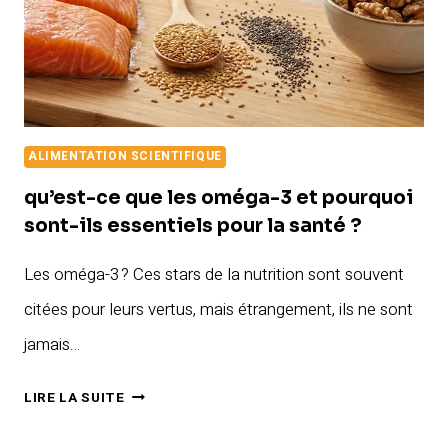
ILS
ESSENTIELS
POUR
LA
SANTÉ
ALIMENTATION SCIENTIFIQUE
?
qu’est-ce que les oméga-3 et pourquoi
sont-ils essentiels pour la santé ?
Les oméga-3 ? Ces stars de la nutrition sont souvent
citées pour leurs vertus, mais étrangement, ils ne sont
jamais…
QU’EST-
LIRE LA SUITE
CE