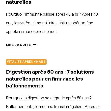
ALIMENTS
naturelles
QUI
Pourquoi l’immunité baisse après 40 ans ? Après 40
RALENTISSENT
LE
ans, le système immunitaire subit un phénomène
VIEILLISSEMENT
appelé immunosénescence :…
APRÈS
40
IMMUNITÉ
LIRE LA SUITE
ANS
APRÈS
40
VITALITÉ APRÈS 40 ANS
ANS
:
Digestion après 50 ans : 7 solutions
8
naturelles pour en finir avec les
GESTES
ballonnements
SIMPLES
Pourquoi la digestion se dégrade après 50 ans ?
POUR
RENFORCER
Ballonnements, lourdeurs, transit irrégulier… Après 50