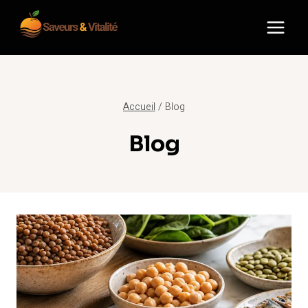
Aller
au
contenu
Accueil
/
Blog
Blog