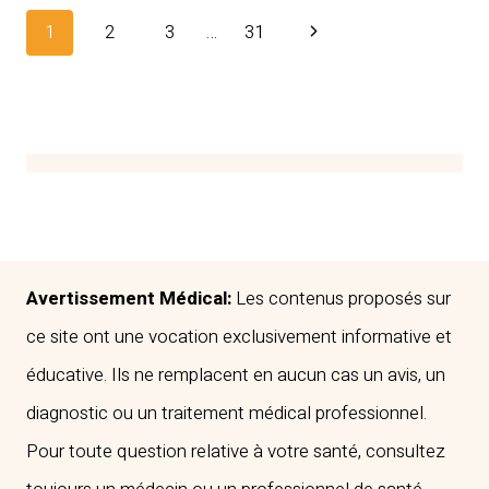
QUE
Navigation
Page
1
2
3
…
31
LES
OMÉGA-
de
suivante
3
page
ET
POURQUOI
SONT-
ILS
ESSENTIELS
POUR
Avertissement Médical:
Les contenus proposés sur
LA
ce site ont une vocation exclusivement informative et
SANTÉ
?
éducative. Ils ne remplacent en aucun cas un avis, un
diagnostic ou un traitement médical professionnel.
Pour toute question relative à votre santé, consultez