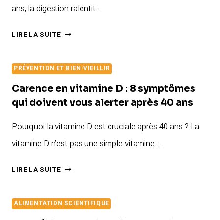
VOS
ans, la digestion ralentit….
DÉFENSES
NATURELLES
DIGESTION
LIRE LA SUITE
APRÈS
50
PRÉVENTION ET BIEN-VIEILLIR
ANS
:
Carence en vitamine D : 8 symptômes
7
qui doivent vous alerter après 40 ans
SOLUTIONS
Pourquoi la vitamine D est cruciale après 40 ans ? La
NATURELLES
POUR
vitamine D n’est pas une simple vitamine :…
EN
CARENCE
FINIR
LIRE LA SUITE
EN
AVEC
VITAMINE
LES
ALIMENTATION SCIENTIFIQUE
D
BALLONNEMENTS